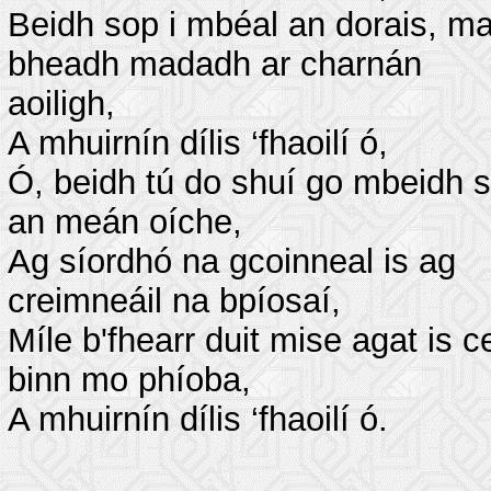
Beidh sop i mbéal an dorais, ma
bheadh madadh ar charnán
aoiligh,
A mhuirnín dílis ‘fhaoilí ó,
Ó, beidh tú do shuí go mbeidh 
an meán oíche,
Ag síordhó na gcoinneal is ag
creimneáil na bpíosaí,
Míle b'fhearr duit mise agat is c
binn mo phíoba,
A mhuirnín dílis ‘fhaoilí ó.