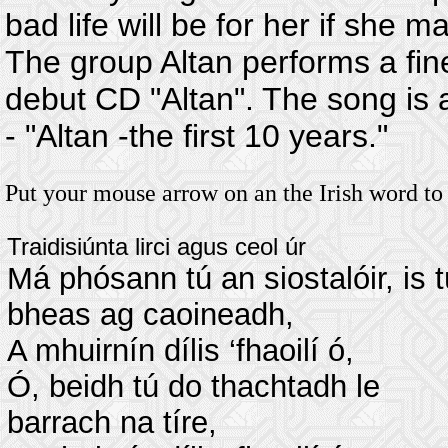
bad life will be for her if she 
The group Altan performs a fine
debut CD "Altan". The song is 
- "Altan -the first 10 years."
Put your mouse arrow on an the Irish word to
Traidisiúnta lirci agus ceol úr
Má phósann tú an siostalóir, is t
bheas ag caoineadh,
A mhuirnín dílis ‘fhaoilí ó,
Ó, beidh tú do thachtadh le
barrach na tíre,