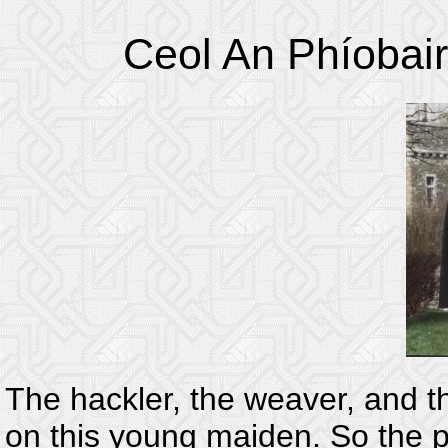
Ceol An Phíobair
The hackler, the weaver, and th
on this young maiden. So the p