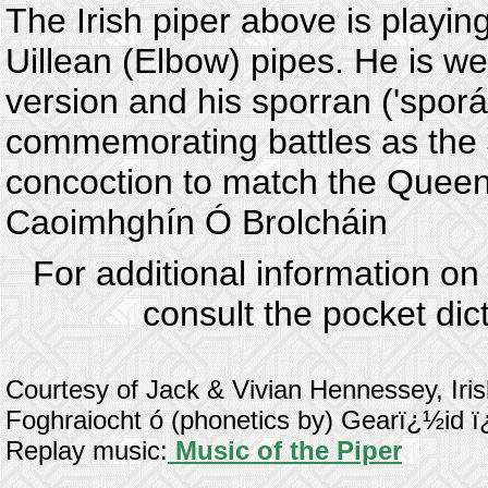
The Irish piper above is playin
Uillean (Elbow) pipes. He is wea
version and his sporran ('sporá
commemorating battles as the Jo
concoction to match the Queen 
Caoimhghín Ó Brolcháin
For additional information o
consult the pocket di
Courtesy of Jack & Vivian Hennessey, Ir
Foghraiocht ó (phonetics by) Gearï¿½id
Replay music:
Music of the Piper