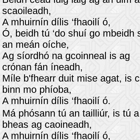
scaoileadh,
A mhuirnín dílis ‘fhaoilí ó,
Ó, beidh tú ‘do shuí go mbeidh 
an meán oíche,
Ag síordhó na gcoinneal is ag
crónan fán íneadh,
Míle b'fhearr duit mise agat, is 
binn mo phíoba,
A mhuirnín dílis ‘fhaoilí ó.
Má phósann tú an tailliúr, is tú a
bheas ag caoineadh,
A mhuirnín dílis ‘fhaoilí ó,