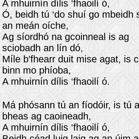
A mhuirnín dílis ‘fhaoilí ó,
Ó, beidh tú ‘do shuí go mbeidh 
an meán oíche,
Ag síordhó na gcoinneal is ag
sciobadh an lín dó,
Míle b'fhearr duit mise agat, is 
binn mo phíoba,
A mhuirnín dílis ‘fhaoilí ó.
Má phósann tú an fíodóir, is tú 
bheas ag caoineadh,
A mhuirnín dílis ‘fhaoilí ó,
Beidh céad luig laig ag an úim a