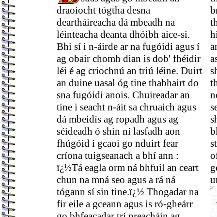
draoiocht tógtha desna
b
deartháireacha dá mbeadh na
t
léinteacha deanta dhóibh aice-si.
h
Bhi sí i n-áirde ar na fugóidi agus í
a
ag obair chomh dian is dob' fhéidir
a
léi é ag criochnú an triú léine. Duirt
s
an duine uasal óg tine thabhairt do
t
sna fugóidi anois. Chuireadar an
n
tine i seacht n-áit sa chruaich agus
s
dá mbeidís ag ropadh agus ag
s
séideadh ó shin ní lasfadh aon
b
fhúgóid i gcaoi go nduirt fear
s
críona tuigseanach a bhí ann :
o
ï¿½Tá eagla orm ná bhfuil an ceart
g
chun na mná seo agus a rá ná
u
tógann sí sin tine.ï¿½ Thogadar na
fir eile a gceann agus is ró-gheárr
go bhfeacadar trí preacháin ag