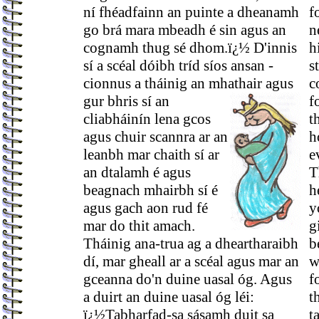
ní fhéadfainn an puinte a dheanamh
f
go brá mara mbeadh é sin agus an
n
cognamh thug sé dhom.ï¿½ D'innis
h
sí a scéal dóibh tríd síos ansan -
s
cionnus a tháinig an mhathair agus
c
gur
bhris sí an
f
cliabháinín lena gcos
t
agus chuir scannra ar an
h
leanbh mar chaith sí ar
e
an dtalamh é agus
T
beagnach mhairbh sí é
h
agus gach aon rud fé
y
mar do thit amach.
g
Tháinig ana-trua ag a dheartharaibh
b
dí, mar gheall ar a scéal agus mar an
w
gceanna do'n duine uasal óg. Agus
f
a duirt an duine uasal óg léi:
t
ï¿½Tabharfad-sa sásamh duit sa
t