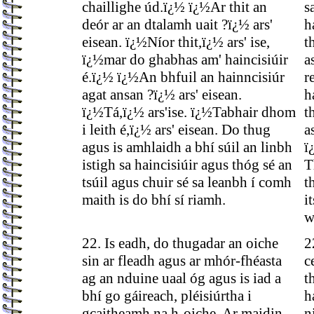
chaillighe úd.ï¿½ ï¿½Ar thit an
s
deór ar an dtalamh uait ?ï¿½ ars'
h
eisean. ï¿½Níor thit,ï¿½ ars' ise,
t
ï¿½mar do ghabhas am' haincisiúir
a
é.ï¿½ ï¿½An bhfuil an hainncisiúr
r
agat ansan ?ï¿½ ars' eisean.
h
ï¿½Tá,ï¿½ ars'ise. ï¿½Tabhair dhom
t
i leith é,ï¿½ ars' eisean. Do thug
a
agus is amhlaidh a bhí súil an linbh
ï
istigh sa haincisiúir agus thóg sé an
T
tsúil agus chuir sé sa leanbh í comh
t
maith is do bhí sí riamh.
i
w
22. Is eadh, do thugadar an oiche
2
sin ar fleadh agus ar mhór-fhéasta
c
ag an nduine uaal óg agus is iad a
t
bhí go gáireach, pléisiúrtha i
h
gcaitheamh na h-oiche. Ar maidin
n