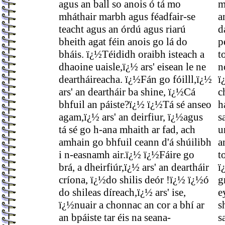
agus an ball so anois ó tá mo
m
mháthair marbh agus féadfair-se
a
teacht agus an órdú agus riarú
d
bheith agat féin anois go lá do
p
bháis. ï¿½Téididh oraibh isteach a
t
dhaoine uaisle,ï¿½ ars' eisean le ne
n
deartháireacha. ï¿½Fán go fóilll,ï¿½
ï
ars' an deartháir ba shine, ï¿½Cá
c
bhfuil an páiste?ï¿½ ï¿½Tá sé anseo
h
agam,ï¿½ ars' an deirfiur, ï¿½agus
s
tá sé go h-ana mhaith ar fad, ach
u
amhain go bhfuil ceann d'á shúilibh
a
i n-easnamh air.ï¿½ ï¿½Fáire go
t
brá, a dheirfiúr,ï¿½ ars' an deartháir
ï
críona, ï¿½do shilis deór !ï¿½ ï¿½ó
g
do shileas díreach,ï¿½ ars' ise,
e
ï¿½nuair a chonnac an cor a bhí ar
s
an bpáiste tar éis na seana-
s