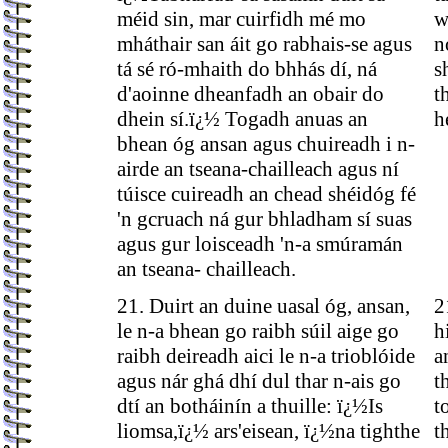
méid sin, mar cuirfidh mé mo
w
mháthair san áit go rabhais-se agus
n
tá sé ró-mhaith do bhhás dí, ná
s
d'aoinne dheanfadh an obair do
t
dhein sí.ï¿½ Togadh anuas an
h
bhean óg ansan agus chuireadh i n-
airde an tseana-chailleach agus ní
túisce cuireadh an chead shéidóg fé
'n gcruach ná gur bhladham sí suas
agus gur loisceadh 'n-a smúramán
an tseana- chailleach.
21. Duirt an duine uasal óg, ansan,
2
le n-a bhean go raibh súil aige go
h
raibh deireadh aici le n-a trioblóide
a
agus nár ghá dhí dul thar n-ais go
t
dtí an botháinín a thuille: ï¿½Is
t
liomsa,ï¿½ ars'eisean, ï¿½na tighthe
t