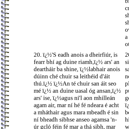
b
c
s
s
o
a
o
20. ï¿½'S eadh anois a dheirfiúr, is
2
fearr bhí ag duine riamh,ï¿½ ars' an
s
deartháir ba shine, ï¿½labhair anois
s
dúinn ché chuir sa leithéid d'áit
n
thú.ï¿½ ï¿½An té chuir san áit seo
p
mé ï¿½ an duine uasal óg ansan,ï¿½
p
ars' ise, ï¿½agus ní'l aon mhilleán
g
agam air, mar ní hé fé ndeara é acht
ï
a mháthair agus mara mbeadh é sin
b
ní bheadh sibhse anseo agamsa 'n-
h
úr gcló féin fé mar a thá sibh, mar
w