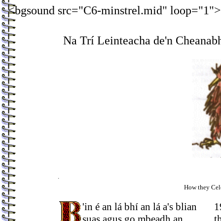
<bgsound src="C6-minstrel.mid" loop="1">
.
.
Na Trí Leinteacha de'n Cheanab
.
How they Cele
'in é an lá bhí an lá a's blian
1
suas agus go mbeadh an
t