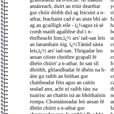
amáireach, duirt an triúr dearthar
y
gur chóir dóibh dul ag feicsint a n-
r
athar, feachaint cad é an aiste bhí air
f
ag an gcailligh eile - ï¿½agus tá sé
h
comh maith agaibhse dul i n-
b
éinfheacht linn,ï¿½ ars' iad-san leis
u
an lanamhain óig. ï¿½Támid sásta
c
leis,ï¿½ ars' iad-san. Thógadar leo
s
ansan cóiste cheithre gcapall fé
c
dhéin chúirt' a n-athar. In san slí
f
dhóibh, ghlaodhadar fé dhéin na h-
t
áite go raibh an bóthan gur
c
chaitheadar féin agus an caitín
c
sealad ann, acht ní raibh tásc na
t
tuairisc an chaitín ná an bhóthainín
n
rompa. Chomáineadar leó ansan fé
a
dhéin chúirt a n-athar gur
f