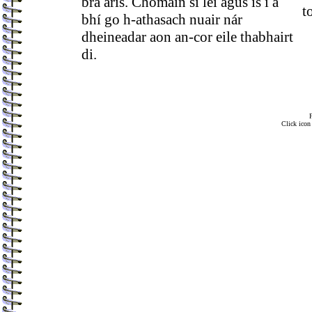
brá arís. Chomáin sí léi agus is í a
t
bhí go h-athasach nuair nár
dheineadar aon an-cor eile thabhairt
di.
F
Click icon