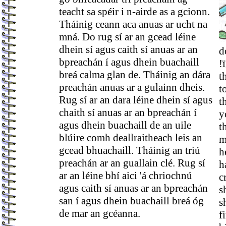
teacht sa spéir i n-airde as a gcionn.
Tháinig ceann aca anuas ar ucht na
mná. Do rug sí ar an gcead léine
dhein sí agus caith sí anuas ar an
d
bpreachán í agus dhein buachaill
!
breá calma glan de. Tháinig an dára
t
preachán anuas ar a gulainn dheis.
t
Rug sí ar an dara léine dhein sí agus
t
chaith sí anuas ar an bpreachán í
y
agus dhein buachaill de an uile
t
blúire comh deallraitheach leis an
m
gcead bhuachaill. Tháinig an triú
h
preachán ar an guallain clé. Rug sí
h
ar an léine bhí aici 'á chriochnú
c
agus caith sí anuas ar an bpreachán
s
san í agus dhein buachaill breá óg
s
de mar an gcéanna.
f