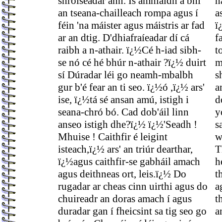
shroiseadar ann. Is amhlaidh a bhí
h
an tseana-chailleach rompa agus í
a
féin 'na máister agus máistris ar fad
ï
ar an dtig. D'dhiafraíeadar dí cá
f
raibh a n-athair. ï¿½Cé h-iad sibh-
t
se nó cé hé bhúr n-athair ?ï¿½ duirt
m
sí Dúradar léi go neamh-mbalbh
s
gur b'é fear an ti seo. ï¿½ó ,ï¿½ ars'
a
ise, ï¿½tá sé ansan amú, istigh i
d
seana-chró bó. Cad dob'áil linn
y
anseo istigh dhe?ï¿½ ï¿½'Seadh !
s
Mhuise ! Caithfir é leigint
w
isteach,ï¿½ ars' an triúr dearthar,
T
ï¿½agus caithfir-se gabháil amach
h
agus deithneas ort, leis.ï¿½ Do
t
rugadar ar cheas cinn uirthi agus do
a
chuireadr an doras amach í agus
t
duradar gan í fheicsint sa tig seo go
a