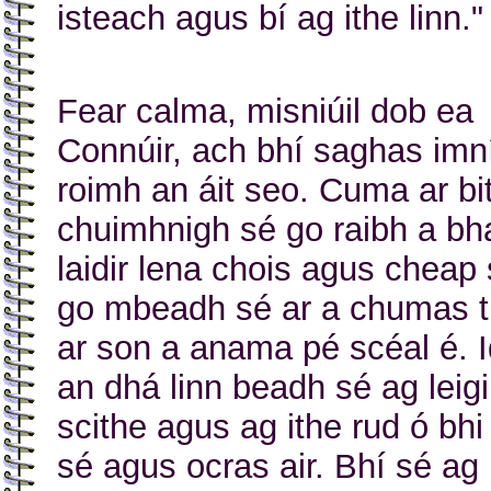
isteach agus bí ag ithe linn."
Fear calma, misniúil dob ea
Connúir, ach bhí saghas imní
roimh an áit seo. Cuma ar bi
chuimhnigh sé go raibh a bh
laidir lena chois agus cheap
go mbeadh sé ar a chumas t
ar son a anama pé scéal é. I
an dhá linn beadh sé ag leigi
scithe agus ag ithe rud ó bhi 
sé agus ocras air. Bhí sé ag