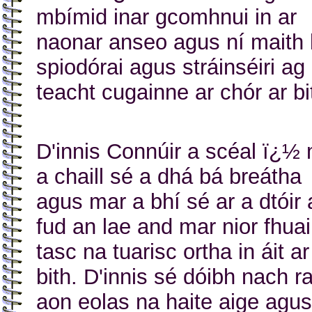
mbímid inar gcomhnui in ar
naonar anseo agus ní maith 
spiodórai agus stráinséiri ag
teacht cugainne ar chór ar bi
D'innis Connúir a scéal ï¿½
a chaill sé a dhá bá breátha
agus mar a bhí sé ar a dtóir 
fud an lae and mar nior fhuai
tasc na tuarisc ortha in áit ar
bith. D'innis sé dóibh nach r
aon eolas na haite aige agus