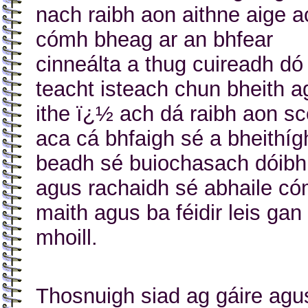
nach raibh aon aithne aige a
cómh bheag ar an bhfear
cinneálta a thug cuireadh dó
teacht isteach chun bheith a
ithe ï¿½ ach dá raibh aon sc
aca cá bhfaigh sé a bheithíg
beadh sé buiochasach dóibh
agus rachaidh sé abhaile c
maith agus ba féidir leis gan
mhoill.
Thosnuigh siad ag gáire agu