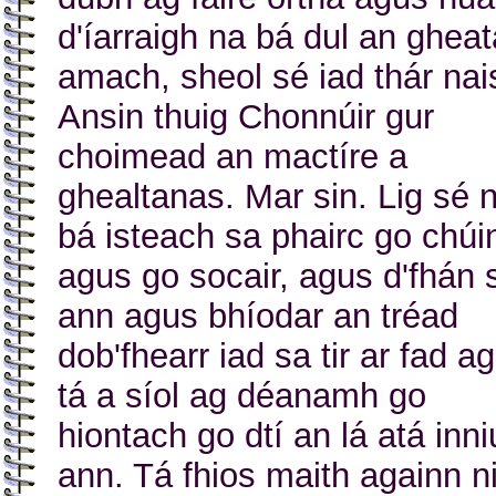
d'íarraigh na bá dul an gheat
amach, sheol sé iad thár nai
Ansin thuig Chonnúir gur
choimead an mactíre a
ghealtanas. Mar sin. Lig sé 
bá isteach sa phairc go chúi
agus go socair, agus d'fhán 
ann agus bhíodar an tréad
dob'fhearr iad sa tir ar fad a
tá a síol ag déanamh go
hiontach go dtí an lá atá inni
ann. Tá fhios maith againn n