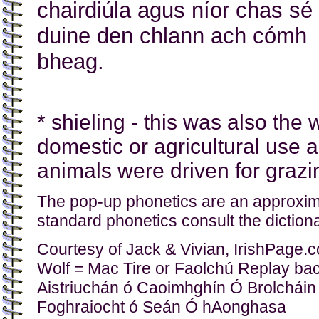
chairdiúla agus níor chas sé 
duine den chlann ach cómh
bheag.
* shieling - this was also the 
domestic or agricultural use 
animals were driven for grazi
The pop-up phonetics are an approximati
standard phonetics consult the dictiona
Courtesy of Jack & Vivian, IrishPage.c
Wolf = Mac Tire or Faolchú Replay b
Aistriuchán ó Caoimhghín Ó Brolcháin
Foghraiocht ó Seán Ó hAonghasa