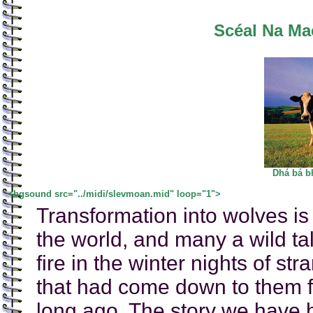
Scéal Na Mac
Dhá bá bh
<bgsound src="../midi/slevmoan.mid" loop="1">
Transformation into wolves is
the world, and many a wild tal
fire in the winter nights of s
that had come down to them fr
long ago. The story we have h