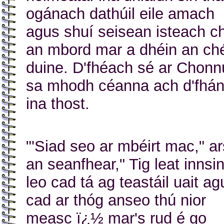
ogánach dathúil eile amach
agus shuí seisean isteach c
an mbord mar a dhéin an ch
duine. D'fhéach sé ar Chonn
sa mhodh céanna ach d'fhán
ina thost.
"'Siad seo ar mbéirt mac," a
an seanfhear," Tig leat innsin
leo cad tá ag teastáil uait ag
cad ar thóg anseo thú nior
measc ï¿½ mar's rud é go