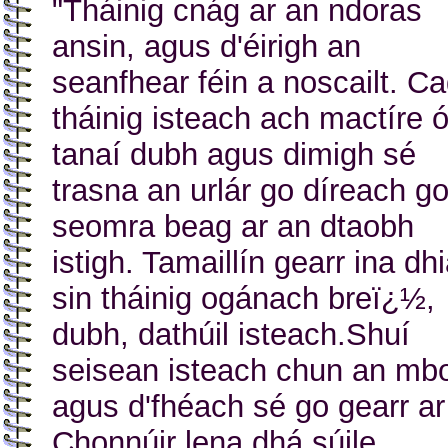
"Tháinig cnág ar an ndoras
ansin, agus d'éirigh an
seanfhear féin a noscailt. C
tháinig isteach ach mactíre ó
tanaí dubh agus dimigh sé
trasna an urlár go díreach go
seomra beag ar an dtaobh
istigh. Tamaillín gearr ina dh
sin tháinig ogánach breï¿½,
dubh, dathúil isteach.Shuí
seisean isteach chun an mb
agus d'fhéach sé go gearr ar
Chonnúir lena dhá súile