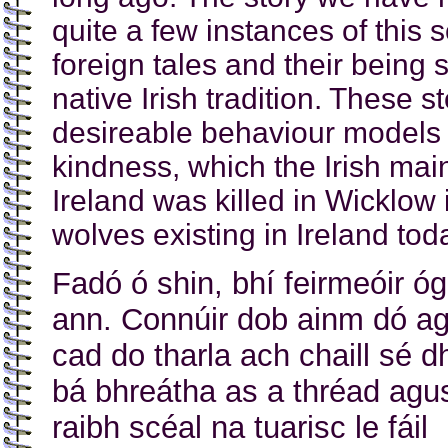
quite a few instances of this s
foreign tales and their being 
native Irish tradition. These s
desireable behaviour models i
kindness, which the Irish main
Ireland was killed in Wicklow
wolves existing in Ireland tod
Fadó ó shin, bhí feirmeóir óg
ann. Connúir dob ainm dó a
cad do tharla ach chaill sé d
bá bhreátha as a thréad agu
raibh scéal na tuarisc le fáil