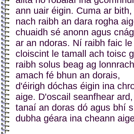
ann uair éigin. Cuma ar bith,
nach raibh an dara rogha ai
chuaidh sé anonn agus cnág
ar an ndoras. Ní raibh faic le
cloiscint le tamall ach toisc 
raibh solus beag ag lonnrac
amach fé bhun an dorais,
d'éirigh dóchas éigin ina chro
aige. D'oscail seanfhear ard,
tanaí an doras dó agus bhí s
dubha géara ina cheann aige