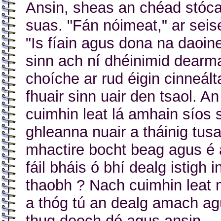
Ansin, sheas an chéad stóc
suas. "Fán nóimeat," ar sei
"Is fíain agus dona na daoin
sinn ach ní dhéinimid dearm
choíche ar rud éigin cinneált
fhuair sinn uair den tsaol. An
cuimhin leat lá amhain síos 
ghleanna nuair a tháinig tusa
mhactire bocht beag agus é
fáil bháis ó bhí dealg istigh i
thaobh ? Nach cuimhin leat 
a thóg tú an dealg amach a
thug deoch dó agus ansin