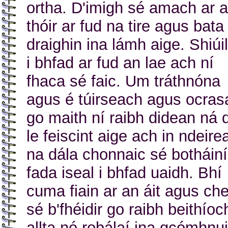
ortha. D'imigh sé amach ar a
thóir ar fud na tire agus bata
draighin ina lámh aige. Shiúi
i bhfad ar fud an lae ach ní
fhaca sé faic. Um tráthnóna
agus é túirseach agus ocras
go maith ní raibh didean ná 
le feiscint aige ach in ndeire
na dála chonnaic sé botháin
fada iseal i bhfad uaidh. Bhí
cuma fiain ar an áit agus ch
sé b'fhéidir go raibh beithíoc
allta nó robálaí ina gcómhnui