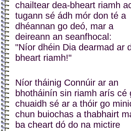
chailtear dea-bheart riamh a
tugann sé ádh mór don té a
dhéannan go deó, mar a
deireann an seanfhocal:
"Níor dhéin Dia dearmad ar 
bheart riamh!"
Níor tháinig Connúir ar an
bhotháinín sin riamh arís cé 
chuaidh sé ar a thóir go mini
chun buiochas a thabhairt m
ba cheart dó do na mictire