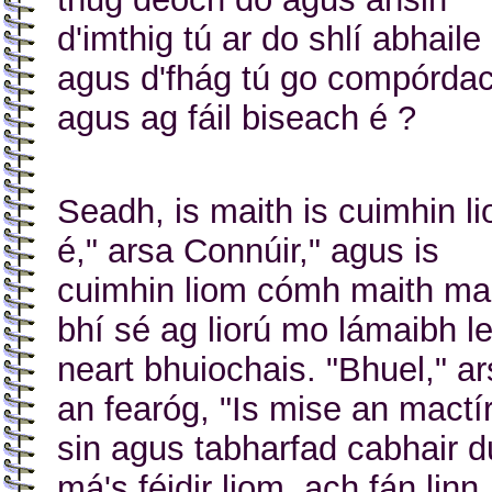
d'imthig tú ar do shlí abhaile
agus d'fhág tú go compórda
agus ag fáil biseach é ?
Seadh, is maith is cuimhin l
é," arsa Connúir," agus is
cuimhin liom cómh maith ma
bhí sé ag liorú mo lámaibh l
neart bhuiochais. "Bhuel," a
an fearóg, "Is mise an mactí
sin agus tabharfad cabhair d
má's féidir liom, ach fán linn