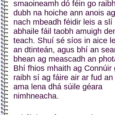
smaoineamh dó féin go raib
dubh na hoiche ann anois a
nach mbeadh féidir leis a slí
abhaile fáil taobh amuigh de
teach. Shuí sé síos in aice le
an dtinteán, agus bhí an se
bhean ag meascadh an phot
Bhí fhios mhaith ag Connúir
raibh sí ag fáire air ar fud an
ama lena dhá súile géara
nimhneacha.