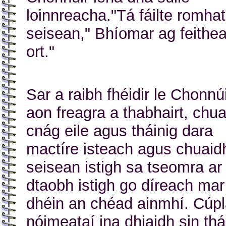
loinnreacha."Tá fáilte romhat
seisean," Bhíomar ag feith
ort."
Sar a raibh fhéidir le Chonnú
aon freagra a thabhairt, chua
cnág eile agus tháinig dara
mactíre isteach agus chuaid
seisean istigh sa tseomra ar
dtaobh istigh go díreach mar
dhéin an chéad ainmhí. Cúp
nóimeataí ina dhiaidh sin thá