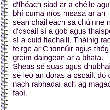
d'fhéach siad ar a chéile ag
bhí cuma níos measa ar an
sean chailleach sa chúinne n
d'oscail sí a gob agus thais
sí a cuid fiachaill. Tháinig ra
feirge ar Chonnúir agus thóg
greim daingean ar a bhata.
Sheas sé suas agus dhubhai
sé leo an doras a oscailt dó 
nach rabhadar ach ag maga
faoi.