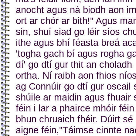
anocht agus ná biodh aon im
ort ar chór ar bith!" Agus mar
sin, shuí siad go léir síos ch
ithe agus bhí féasta breá aca
'togha gach bí agus rogha g
dí' go dtí gur thit an choladh
ortha. Ní raibh aon fhios ní
ag Connúir go dtí gur oscail 
shúile ar maidin agus fhuair 
féin i lar a phairce mhóir féin
bhun chruaich fhéir. Dúirt sé 
aigne féin,"Táimse cinnte na