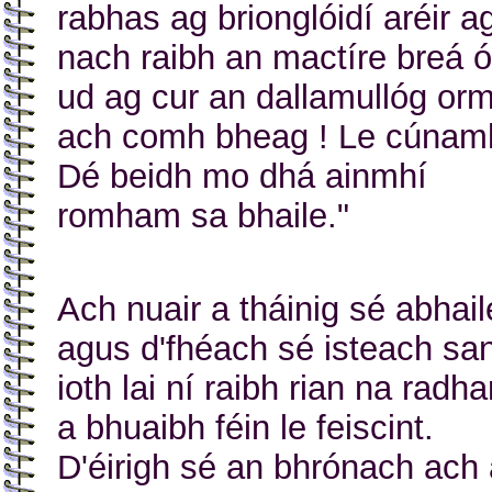
rabhas ag brionglóidí aréir a
nach raibh an mactíre breá 
ud ag cur an dallamullóg or
ach comh bheag ! Le cúnam
Dé beidh mo dhá ainmhí
romham sa bhaile."
Ach nuair a tháinig sé abhail
agus d'fhéach sé isteach sa
ioth lai ní raibh rian na radh
a bhuaibh féin le feiscint.
D'éirigh sé an bhrónach ach