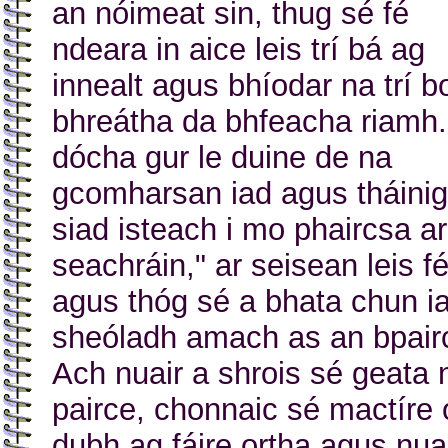
an nóimeat sin, thug sé fé
ndeara in aice leis trí bá ag
innealt agus bhíodar na trí b
bhreátha da bhfeacha riamh.
dócha gur le duine de na
gcomharsan iad agus tháinig
siad isteach i mo phaircsa ar
seachráin," ar seisean leis fé
agus thóg sé a bhata chun i
sheóladh amach as an bpair
Ach nuair a shrois sé geata 
pairce, chonnaic sé mactíre 
dubh ag fáire ortha agus nua