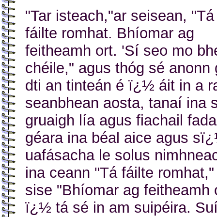
"Tar isteach,"ar seisean, "Tá
fáilte romhat. Bhíomar ag
feitheamh ort. 'Sí seo mo b
chéile," agus thóg sé anonn
dti an tinteán é ï¿½ áit in a r
seanbhean aosta, tanaí ina s
gruaigh lía agus fiachail fada
géara ina béal aice agus sï¿
uafásacha le solus nimhnea
ina ceann "Tá fáilte romhat,"
sise "Bhíomar ag feitheamh 
ï¿½ tá sé in am suipéira. Su