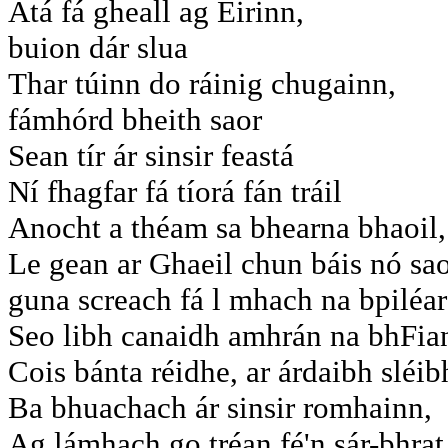
Atá fá gheall ag Éirinn,
buion dár slua
Thar túinn do ráinig chugainn,
fámhórd bheith saor
Sean tír ár sinsir feastá
Ní fhagfar fá tíorá fán tráil
Anocht a théam sa bhearna bhaoil,
Le gean ar Ghaeil chun báis nó sao
guna screach fá l mhach na bpiléar
Seo libh canaidh amhrán na bhFia
Cois bánta réidhe, ar árdaibh sléib
Ba bhuachach ár sinsir romhainn,
Ag lámhach go tréan fé'n sár-bhrat