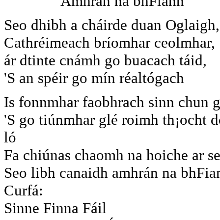
Amhrán na bhFiann
Seo dhibh a cháirde duan Oglaigh,
Cathréimeach bríomhar ceolmhar,
ár dtinte cnámh go buacach táid,
'S an spéir go mín réaltógach
Is fonnmhar faobhrach sinn chun g
'S go tiúnmhar glé roimh th¡ocht d
ló
Fa chiúnas chaomh na hoiche ar se
Seo libh canaidh amhrán na bhFia
Curfá:
Sinne Finna Fáil