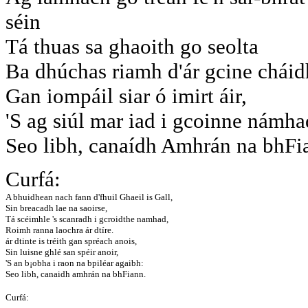
séin
Tá thuas sa ghaoith go seolta
Ba dhúchas riamh d'ár gcine cháid
Gan iompáil siar ó imirt áir,
'S ag siúl mar iad i gcoinne námha
Seo libh, canaídh Amhrán na bhFi
Curfá:
A bhuidhean nach fann d'fhuil Ghaeil is Gall,
Sin breacadh lae na saoirse,
Tá scéimhle 's scanradh i gcroidthe namhad,
Roimh ranna laochra ár dtíre.
ár dtinte is tréith gan spréach anois,
Sin luisne ghlé san spéir anoir,
'S an b¡obha i raon na bpiléar agaibh:
Seo libh, canaidh amhrán na bhFiann.
Curfá: