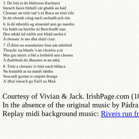
5. Do liús is do bhéiceas féachaint
Isteach faoin bhfaill cár ghabh an bád
Chonaic an triúr iad 's ní fhaca an triúr eile
In áit chomh cúng nach rachadh ach rón
6. Is dá mbeidís ag straenáil ann go maidin
Go bráth na breithe ní fheicfeadh rian
Den mbád úd nárbh aon bhád saolta é
A chonaic le mo dhá shúil cinn
7. Ó dúirt na seandaoine linn nár mhithid
Theacht 'na bhaile 's an choróin a rá
Mar gur minic a bhí a leithéid ann cheana
Á thaibhsiú do dhaoine ar an mbá
8. Triúr a chonaic is triúr nach bhfaca
Na fearaibh ar na maidí rámha
Seacaidí gorma is caipíní dearga
A' dhul isteach go Faill na Mná
Courtesy of Vivian & Jack. IrishPage.com (1
In the absence of the original music by Pádr
Replay midi background music:
Rivers run f