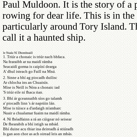
Paul Muldoon. It is the story of a
rowing for dear life. This is in th
particularly around Tory Island. Th
call it a haunted ship.
le Nuala Ní Dhomhnaill
1. Triúr a chonaic is triúr nach bhfaca.
Na fearaibh ar na maidí rámha
Seacaidí gorma is caipíní dearga
A' dhul isteach go Faill na Mná.
2. Sinne a bhí ag piocadh duilisc
Ar chlocha ins an Chuaisín.
Mise is Neill is Nóra a chonaic iad
'S triúr eile ní fhaca rian.
3. Bhí ár gceannaibh síos go talamh
a' piocadh linn 's ár naprúin lán.
Mise is túisce a d'ardaigh m'amharc
Nuair a chualamar fuaim na maidí rámha.
4. Ní fhéadfainn a rá an cúigear nó seisear
De fhearabih a bhí istigh sa mbád.
Bhí duine acu thiar ina deireadh á stiúradh
Is gan aon chor as ach oiread leis an mbás.