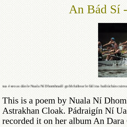
An Bád Sí -
 seo as dán le Nuala Ní Dhomhnaill go bhfuiltear le fáil ina bailiúchán cuireadh 
This is a poem by Nuala Ní Dhomhn
Astrakhan Cloak. Pádraigín Ní Ual
recorded it on her album An Dara 